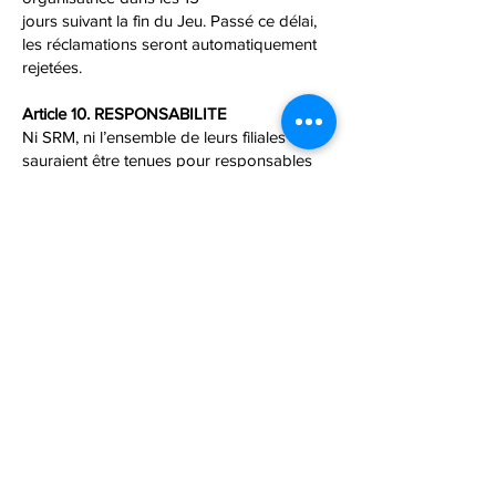
jours suivant la fin du Jeu. Passé ce délai,
les réclamations seront automatiquement
rejetées.
Article 10. RESPONSABILITE
Ni SRM, ni l’ensemble de leurs filiales ne
sauraient être tenues pour responsables
de tous les frais qui
ne lui seraient pas imputables, notamment
en cas de défaillance technique rendant
impossible la
poursuite du jeu, d'erreur d'acheminement
des lots, de la perte d’un quelconque objet
durant leur
usage, ou des dommages liés à la
jouissance du lot.
Le gagnant s’engage à ne pas rechercher
la responsabilité ni de SRM ni l’ensemble
de leurs
filiales en ce qui concerne la dotation
notamment sa qualité ou toute